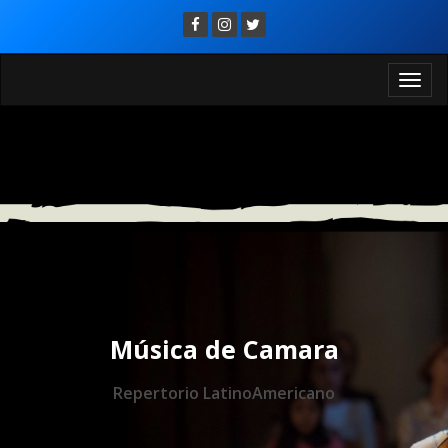
Toggl
Música de Camara
Repertorio LatinoAmericano